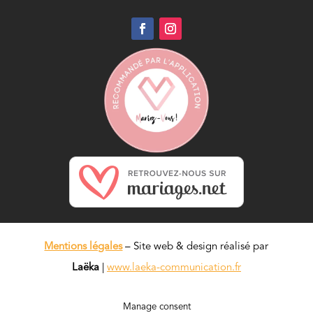
Mentions légales
– Site web & design réalisé par
Laëka
|
www.laeka-communication.fr
Manage consent