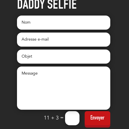
DADDY SELFIE
=
Envoyer
11 + 3